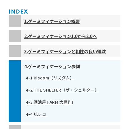
INDEX
1.ゲーミフィケーション概要
1-1 一般的なゲーミフィケーション手法
2.ゲーミフィケーション1.0から2.0へ
1-2 一般的なゲーミフィケーションに関連する
2-1 人間の本質的な部分へ着目するゲーミ
3.ゲーミフィケーションと相性の良い領域
用語説明
フィケーション2.0
4.ゲーミフィケーション事例
1-3 ゲーミフィケーション市場〜グローバル
2-2 4つのプレイヤー像と「ついやりたくなる」
4-1 Risdom（リズダム）
で拡大
人を動かす8つの属性
4-2 THE SHELTER（ザ‧シェルター）
1-4 社会実装が進む理由
2-3 人を動かす8つの属性と72の行動ドライバー
4-3 湖池屋 FARM 大豊作!
1-5 ゲーミフィケーション導入の注意点
をまとめた「ゲーミフィケーションボード」
4-4 肌レコ
2-4「ゲーミフィケーションボード」の活用領域