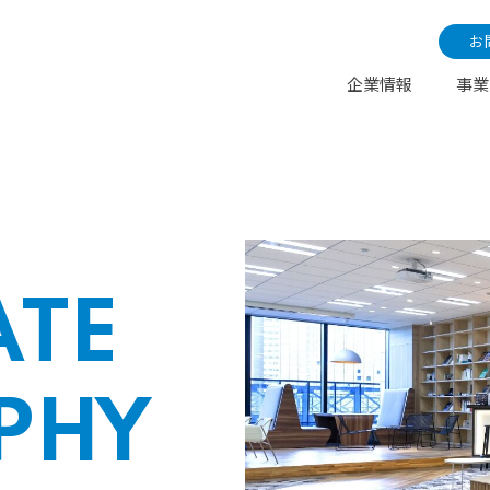
n
お
EXPERIENCE
MA
RPORATE
数字と
COMPANY
OFFICE
NEWS
X
企業情報
事業
ERVIEW
KNOWLEDGE
MESSAGE
BLOG
DESIGN
PL
INFORMATION
CX School
LOSOPHY
データでわかる
PROFILE
TOUR
RELEASE
インタビュー
ナレッジ
代表者メッセージ
ブログ
エクスペリエンス
マ
インフォメーション
CX人材教育
SEGA XD
F
企業理念
オフィスツアー
企業概要・沿革
ニュースリリース
デザイン事業
プラッ
プログラム
Y
n
EXPERIENCE
MA
RPORATE
数字と
COMPANY
OFFICE
NEWS
X
ERVIEW
KNOWLEDGE
MESSAGE
BLOG
DESIGN
PL
INFORMATION
CX School
LOSOPHY
データでわかる
PROFILE
TOUR
RELEASE
インタビュー
ナレッジ
代表者メッセージ
ブログ
エクスペリエンス
マ
インフォメーション
CX人材教育
SEGA XD
F
企業理念
オフィスツアー
企業概要・沿革
ATE
ニュースリリース
デザイン事業
プラッ
プログラム
Y
PHY