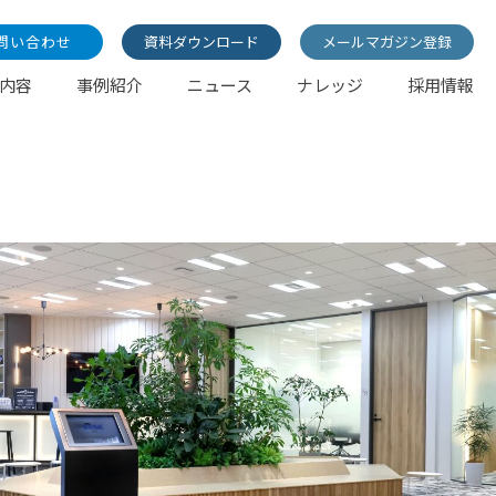
ote
問い合わせ
資料ダウンロード
メールマガジン登録
RKETING
BUSINESS
JOB
エントリー［募集職種案内］
内容
事例紹介
ニュース
ナレッジ
採用情報
R&D
ATFORM
DOMAIN
LIST
R&D（研究開発）
ーケティング
WANTEDLY
acebook
募集職種一覧
事業領域
トフォーム事業
ouTube
ote
RKETING
BUSINESS
JOB
エントリー［募集職種案内］
R&D
ATFORM
DOMAIN
LIST
R&D（研究開発）
ーケティング
WANTEDLY
acebook
募集職種一覧
事業領域
トフォーム事業
ouTube