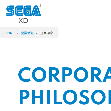
COMPANY
BUSINESS
KNOWLEDGE
RECRUIT
CO
NEWS
INT
PHI
社員
企業情報INDEX
事業内容INDEX
ナレッジINDEX
採用情報INDEX
ニュースINDEX
HOME
企業情報
企業理念
COMPANY
BUSINESS
KNOWLEDGE
RECRUIT
CO
NEWS
INT
PHI
社員
CORPOR
企業情報INDEX
事業内容INDEX
ナレッジINDEX
採用情報INDEX
ニュースINDEX
PHILOSO