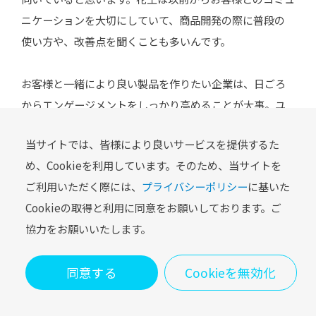
ニケーションを大切にしていて、商品開発の際に普段の
使い方や、改善点を聞くことも多いんです。
お客様と一緒により良い製品を作りたい企業は、日ごろ
からエンゲージメントをしっかり高めることが大事。ユ
ーザーとの関係性を大切にする企業ほど、ゲームフィケー
当サイトでは、皆様により良いサービスを提供するた
ションを通じてエンゲージメントを確立するのがよいの
め、Cookieを利用しています。そのため、当サイトを
ではないでしょうか。
ご利用いただく際には、
プライバシーポリシー
に基いた
Cookieの取得と利用に同意をお願いしております。ご
協力をお願いいたします。
――今後、「肌レコ」の施策をどのように発展させていきた
いですか。
同意する
Cookieを無効化
秦：
スマートフォンで手軽に体験できるという強みを生
SHARE